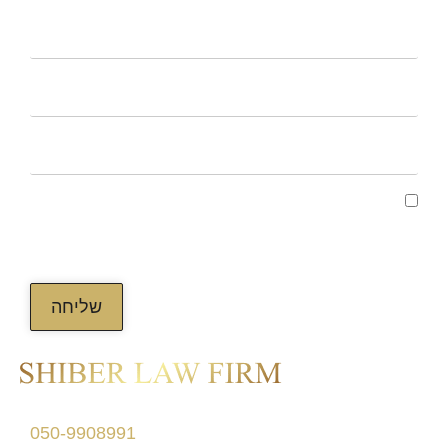
קראתי ואני מאשר/ת את מדיניות הפרטיות של
האתר, ומסכים/ה לשמירת המידע לצורך טיפול
בפנייתי (חובה)
שליחה
דרך מנחם בגין 156
050-9908991