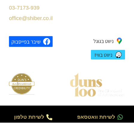
תל אביב
03-7173-939
בניין רסיטל
office@shiber.co.il
לשיחת וואטסאפ
לשיחת טלפון