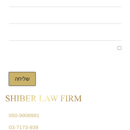
קראתי ואני מאשר/ת את מדיניות הפרטיות של
האתר, ומסכים/ה לשמירת המידע לצורך טיפול
בפנייתי (חובה)
שליחה
דרך מנחם בגין 156
050-9908991
תל אביב
03-7173-939
בניין רסיטל