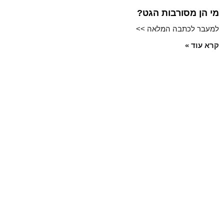
מי הן מסורבות הגט?
למעבר לכתבה המלאה >>
קרא עוד »
שירותים
רצון וצוואה
תוקפו של הסכם ממון
בית הדין הרבני: בעל נבגד ישלם מזונות על ילדתו של המאהב
עורך דין התנגדות לצוואה
עורך דין גירושין בתל אביב
עורך דין גירושין במרכז