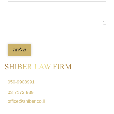
קראתי ואני מאשר/ת את מדיניות הפרטיות של
האתר, ומסכים/ה לשמירת המידע לצורך טיפול
בפנייתי (חובה)
שליחה
דרך מנחם בגין 156
050-9908991
תל אביב
03-7173-939
בניין רסיטל
office@shiber.co.il