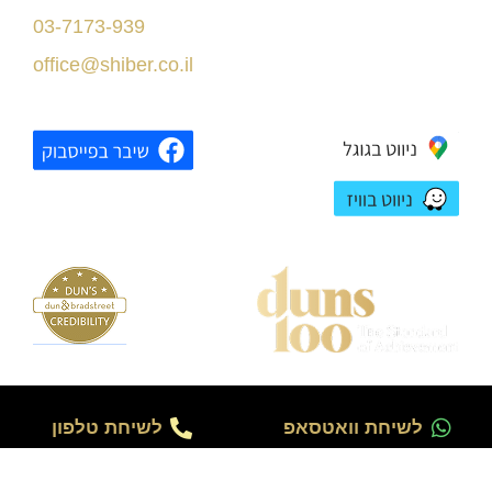
תל אביב
03-7173-939
בניין רסיטל
office@shiber.co.il
לשיחת וואטסאפ
לשיחת טלפון