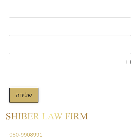
קראתי ואני מאשר/ת את מדיניות הפרטיות של
האתר, ומסכים/ה לשמירת המידע לצורך טיפול
בפנייתי (חובה)
שליחה
דרך מנחם בגין 156
050-9908991