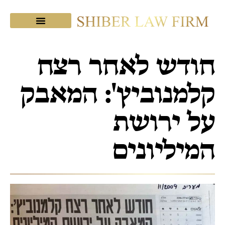
מכתבי תודה
צוות המשרד
שיבר בתקשורת
חודש לאחר רצח
קלמנוביץ': המאבק
על ירושת
המיליונים