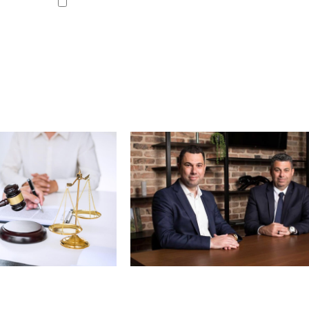
קראתי ואני
האתר, ומסכים
בפנייתי (חובה