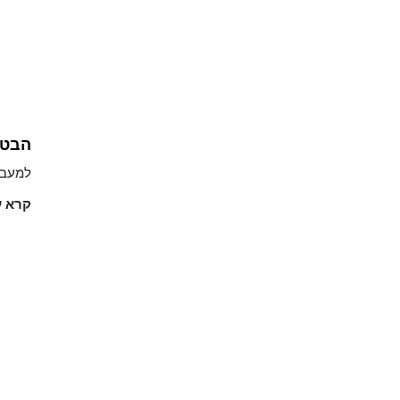
הבטח
למעבר
קרא ע
שירותים
שירותי
רצון וצוואה
התנגדות לצו 