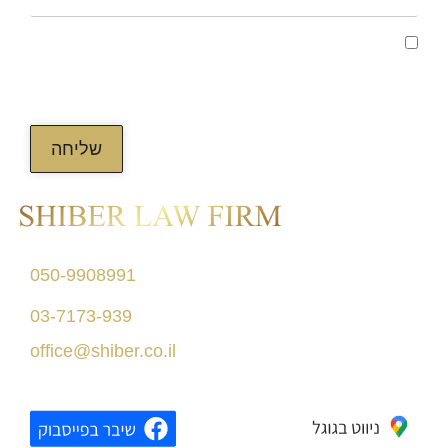
קראתי ואני מאשר/ת את מדיניות הפרטיות של
האתר, ומסכים/ה לשמירת המידע לצורך טיפול
בפנייתי (חובה)
שליחה
דרך מנחם בגין 156
050-9908991
תל אביב
03-7173-939
בניין רסיטל
office@shiber.co.il