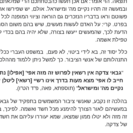
תוצאה. הוי אומר: אם אכן תעשו כהבטחתכם הרי שמלאתם
ובמעשה זה תהיו נקיים מה' ומישראל. אולם, יש שפירשו א
פשוטם וראו בדבריו הנזכרים גם הוראה וציווי המופנה לכל 
בפרט. קרי: על האדם לעשות מעשים, שיש בהם משום הסר
הדעת לכך, שהמעשים ייעשו בצורה, שלא יהיה בהם בכדי לע
טפילת אשמה.
כלל יסוד זה, בא לידי ביטוי, לא פעם, במשפט העברי ככל
התנהלותם של אנשי הציבור. כך למשל ניתן ללמוד מההלכ
"
גבאי צדקה אין רשאין לפרוש זה מזה אפי' [אפילו] נת
חייב לו אפי' מצא מעות בדרך אינו רשיי [רשאי] ליטלן 
נקיים מה' ומישראל
" (תוספתא, פאה, פ"ד הט"ו).
בהלכה זו נקבע, שאנשי ציבור המשמשים בתפקיד של גבאי
במעשיהם לאור הצורך להימנע מכל חשד ואשמה. לפיכך, בע
זה מזה ולא יטלו ממון שמצאו, שמא יעוררו עליהם את חשד
של צדקה.