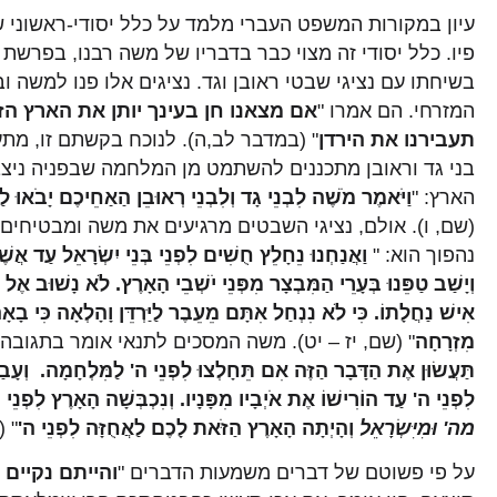
עיון במקורות המשפט העברי מלמד על כלל יסודי-ראשוני ש
פיו. כלל יסודי זה מצוי כבר בדבריו של משה רבנו, בפרש
בשיחתו עם נציגי שבטי ראובן וגד. נציגים אלו פנו למשה 
המזרחי. הם אמרו "
אם מצאנו חן בעינך יותן את הארץ הז
תעבירנו את הירדן
" (במדבר לב,ה). לנוכח בקשתם זו, מ
בני גד וראובן מתכננים להשתמט מן המלחמה שבפניה ניצב
הארץ: "
וַיֹּאמֶר מֹשֶׁה לִבְנֵי גָד וְלִבְנֵי רְאוּבֵן הַאַחֵיכֶם יָבֹאוּ ל
(שם, ו). אולם, נציגי השבטים מרגיעים את משה ומבטיחים לו
נהפוך הוא: "
וַאֲנַחְנוּ נֵחָלֵץ חֻשִׁים לִפְנֵי בְּנֵי יִשְׂרָאֵל עַד 
וְיָשַׁב טַפֵּנוּ בְּעָרֵי הַמִּבְצָר מִפְּנֵי יֹשְׁבֵי הָאָרֶץ. לֹא נָשׁוּב אֶל ב
אִישׁ נַחֲלָתוֹ. כִּי לֹא נִנְחַל אִתָּם מֵעֵבֶר לַיַּרְדֵּן וָהָלְאָה כִּי בָאָה 
מִזְרָחָה
" (שם, יז – יט). משה המסכים לתנאי אומר בתגובה: 
תַּעֲשׂוּן אֶת הַדָּבָר הַזֶּה אִם תֵּחָלְצוּ לִפְנֵי ה' לַמִּלְחָמָה. וְעָבַ
לִפְנֵי ה' עַד הוֹרִישׁוֹ אֶת אֹיְבָיו מִפָּנָיו. וְנִכְבְּשָׁה הָאָרֶץ לִפְנֵי
מה' וּמִיִּשְׂרָאֵל
וְהָיְתָה הָאָרֶץ הַזֹּאת לָכֶם לַאֲחֻזָּה לִפְנֵי ה'
" (
על פי פשוטם של דברים משמעות הדברים "
והייתם נקיים 