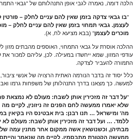
הלכה דומה, נאמרה לגבי אופן התנהלותם של "גבאי התמחוי
"
בו גבאי צדקה בזמן שאין להם עניים לחלק – פורטין לא
לעצמן. גבאי תמחוי בזמן שאין להם עניים לחלק – מוכר
מוכרים לעצמן
" (בבא מציעא לח, א).
ההלכה אוסרת על גבאי התמחוי, האוספים מהבתים מזון לע
עודפי המזון, שמא ייחשדו במעילה. לכן, עליהם למכור את ע
התמורה להעביר לצדקה.
כלל יסוד זה בדבר הנורמה האתית הרצויה של אנשי ציבור, 
למעשה. כך מצאנו בדרך התנהלותן של משפחות גרמו ואבט
"
על דבר זה מזכירין אותן לשבח: מעולם לא נמצאת פת
שלא יאמרו ממעשה לחם הפנים זה ניזונין, לקיים מה
מה' ומישראל … תנו רבנן: בית אבטינס היו בקיאין ב
ללמד. … ועל דבר זה מזכירין אותן לשבח: מעולם לא
מבתיהן, וכשנושאין אשה ממקום אחר מתנין עמה של
ממעשה הקטורת מתבסמין, לקיים מה שנאמר והייתם 