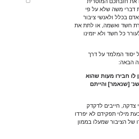
 את חובתכם המוסרית
קראתי ואני
ת דברי משה שלא על פי
האתר, ומסכים
אדם בכלל ולאנשי ציבור
בפנייתי (חובה
ת חשד ואשמה, או לתת את
ורר כל חשד ולא יזמינו
ל יסוד המלמד על דרך
ה הבאה:
ן לו חבירו מעות שהוא
שנ' [שנאמר] והייתם
 צדקה, חייבים לדקדק
ת מילוי תפקידם לא יפרדו
ו של הציבור שמעלו בממון