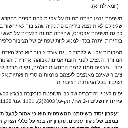
(יומא לח, א).
משפחת גרמו הייתה ממונה על אפיית לחם הפנים במקדש, 
שלעולם לא תימצא בידיהם פת נקיה שהציבור לא יחשוד בה
כך גם משפחת אבטינס, שהייתה ממונה בלעדית על מעשי 
בזהירות ייתרה בכדי למנוע לזות שפתיים של הציבור כלפיה
ממקורות אלו יש ללמוד כי, גם עובד ציבור הוא ככל האדם
המיוחד, המציב לפניו חובת אמינות גבוהה, אחריות והגינות
יחד – מצפים ממנו לרמת התנהגות הולמת, נקייה מרבב של
ציבור שאינם מאמצים לעצמם נורמות מוסריות ואתיות אלו
הציבור בכל המערכת הציבורית.
יפים לעניין זה דבריה של כב' השופטת פורקצ'ה בבג"ץ 7805/00,
עירית ירושלים ו-3 אח'
, תק-על 2003(2), 1121 ,עמ' 1128:
"
עקרון יסוד בשיטתנו המשפטית הוא כי אסור לבעל תפ
במצב של ניגוד ענינים. עקרון זה בנוי על כללי הצדק ה