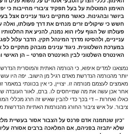
האימון. כללי הצדק הטבעי אוסרים על משוא פנים ודע
האימון המוטלות על בעל תפקיד ציבורי מחייבות כי יפ
ביושר ובהגינות. כאשר מתקיים ניגוד עניינים אצל בעל
חשש כי שיקולים זרים מנחים את דרך פעולתו, ואלה ע
פעולתו של הגוף עליו הוא נמנה, להניע את החלטותיו
ענייניים, ולהסיטו מדרך המינהל תקין. הדבר עלול לפגו
במערכת השלטונית. ניגוד ענינים מובהק מתקיים כל אי
האינטרס השלטוני לבין האינטרס הפרטי – הן האישי וה
נמצאנו למדים איפוא, כי הנורמה האתית והמוסרית הנדרשת
יותר מהנורמה הנדרשת מאדם רגיל מן הישוב. יפה היו עושים
מאמצים לעצמם מנורמה זו. יצויין, כי אין בכוונתי במאמר זה
אחר אכן עשה את מה שמייחסים לו. ברם, לאור העובדה שב
כאלו ואחרות – די בכך כדי להבין שאיש זה חרג מכללי המ
ציבור. על איש ציבור החורג מהנורמות האתיות הנדרשות מ
"
כיון שנתמנה אדם פרנס על הצבור אסור בעשיית מל
שלא יתבזה בפניהם, אם המלאכה ברבים אסורה עליו 