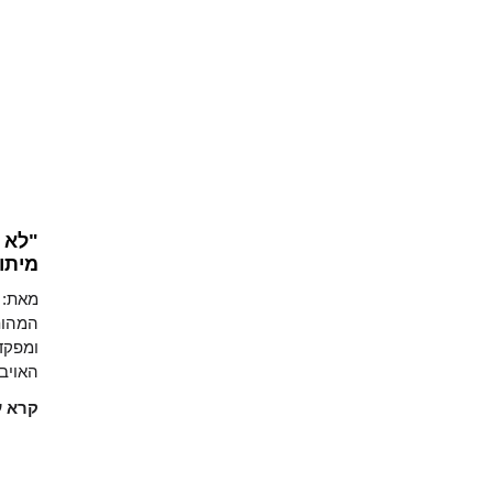
"לא 
מיתו
מאת: ד
המהות
ומפקדי
האויב.
קרא ע