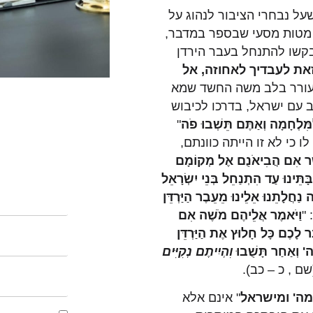
על נבחרי הציבור לנהוג על
ת מטות מסעי שבספר במדבר,
ובקשו להתנחל בעבר הירדן
את לעבדיך לאחוזה, אל
תעורר בלב משה החשד שמא
 עם ישראל, בדרכו לכיבוש
ַמִּלְחָמָה וְאַתֶּם תֵּשְׁבוּ פֹה
"
השאירו פרטים 
 כי לא זו הייתה כוונתם,
אֲשֶׁר אִם הֲבִיאֹנֻם אֶל מְקוֹמָם
ָּתֵּינוּ עַד הִתְנַחֵל בְּנֵי יִשְׂרָאֵל
נַחֲלָתֵנוּ אֵלֵינוּ מֵעֵבֶר הַיַּרְדֵּן
"
וַיֹּאמֶר אֲלֵיהֶם מֹשֶׁה אִם
ר לָכֶם כָּל חָלוּץ אֶת הַיַּרְדֵּן
 ה' וְאַחַר תָּשֻׁבוּ
וִהְיִיתֶם נְקִיִּים
שם , כ – כב).
מה' ומישראל
" אינם אלא