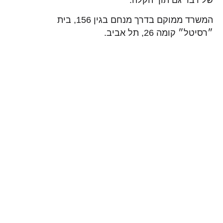
המשרד ממוקם בדרך מנחם בגין 156, בית
״רסיטל״ קומה 26, תל אביב.
שירותים
רצון וצוואה
תוקפו של הסכם ממון
בית הדין הרבני: בעל נבגד ישלם מזונות על ילדתו של המאהב
עורך דין התנגדות לצוואה
עורך דין גירושין בתל אביב
עורך דין גירושין במרכז